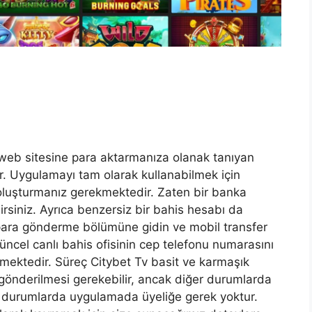
t web sitesine para aktarmanıza olanak tanıyan
r. Uygulamayı tam olarak kullanabilmek için
 oluşturmanız gerekmektedir. Zaten bir banka
irsiniz. Ayrıca benzersiz bir bahis hesabı da
 para gönderme bölümüne gidin ve mobil transfer
cel canlı bahis ofisinin cep telefonu numarasını
ektedir. Süreç Citybet Tv basit ve karmaşık
 gönderilmesi gerekebilir, ancak diğer durumlarda
ı durumlarda uygulamada üyeliğe gerek yoktur.