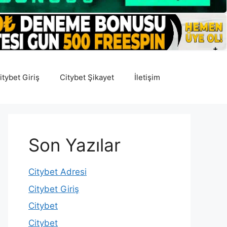
itybet Giriş
Citybet Şikayet
İletişim
Son Yazılar
Citybet Adresi
Citybet Giriş
Citybet
Citybet