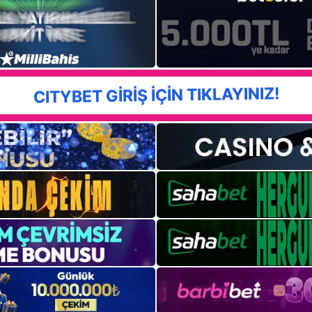
CITYBET GİRİŞ İÇİN TIKLAYINIZ!