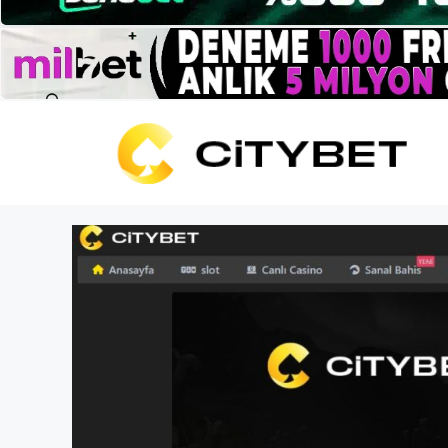
İçeriğe
atla