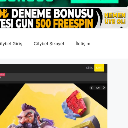
itybet Giriş
Citybet Şikayet
İletişim