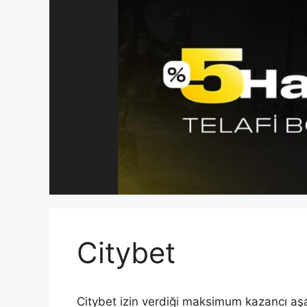
Citybet
Citybet izin verdiği maksimum kazancı aşa