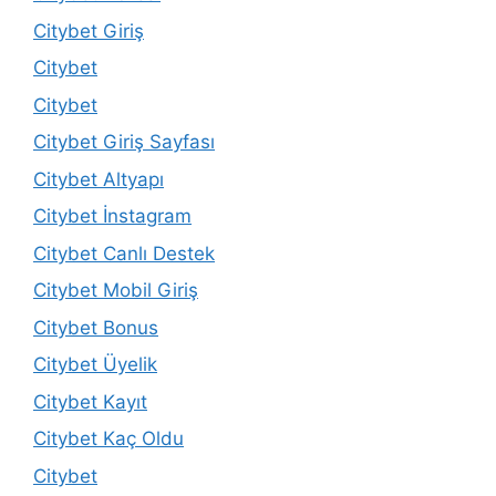
Citybet Giriş
Citybet
Citybet
Citybet Giriş Sayfası
Citybet Altyapı
Citybet İnstagram
Citybet Canlı Destek
Citybet Mobil Giriş
Citybet Bonus
Citybet Üyelik
Citybet Kayıt
Citybet Kaç Oldu
Citybet