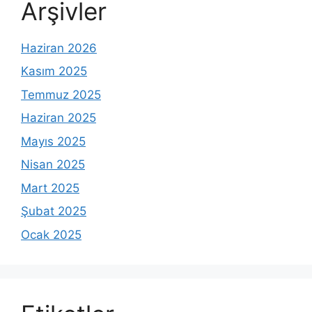
Arşivler
Haziran 2026
Kasım 2025
Temmuz 2025
Haziran 2025
Mayıs 2025
Nisan 2025
Mart 2025
Şubat 2025
Ocak 2025