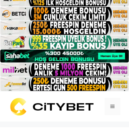
İçeriğe
atla
Menü