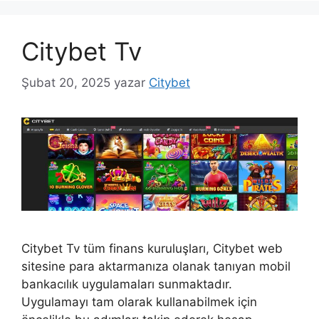
Citybet Tv
Şubat 20, 2025
yazar
Citybet
Citybet Tv tüm finans kuruluşları, Citybet web
sitesine para aktarmanıza olanak tanıyan mobil
bankacılık uygulamaları sunmaktadır.
Uygulamayı tam olarak kullanabilmek için