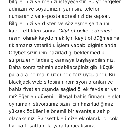
bilgilerinizi vermenizi isteyecektir. Bu yönergeler
adınızın ve soyadınızın yanı sıra telefon
numaranız ve e-posta adresinizi de kapsar.
Bilgilerinizi verdikten ve sözleşme şartlarını
kabul ettikten sonra,
Citybet poker ödemesi
resmi olarak kaydolmak için kayıt ol düğmesine
tıklamanız yeterlidir. İşlem yapabildiğiniz anda
Citybet sizin için hazırladığı beklenmedik
sürprizlerin tadını çıkarmaya başlayabilirsiniz.
Daha sonra tahmin edebileceğiniz gibi küçük
paralara normalin üzerinde faiz uygulandı. Bu
blackjack web sitesinin komisyon oranları ve
bahis fiyatları dışında sağladığı ek faydalar var
mı? Eğer en güvenilir illegal bahis firması ile slot
oynamak istiyorsanız sizin için hazırladığımız
yüksek ödüller ile önemli bir avantaja sahip
olacaksınız. Bahsettiklerimize ek olarak, birçok
harika fırsattan da yararlanacaksınız.