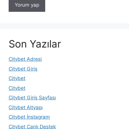
Son Yazılar
Citybet Adresi
Citybet Giriş
Citybet
Citybet
Citybet Giriş Sayfası
Citybet Altyapı
Citybet İnstagram
Citybet Canlı Destek