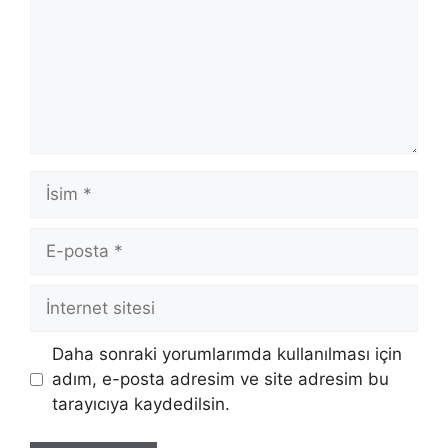
İsim
E-
posta
İnternet
sitesi
Daha sonraki yorumlarımda kullanılması için
adım, e-posta adresim ve site adresim bu
tarayıcıya kaydedilsin.