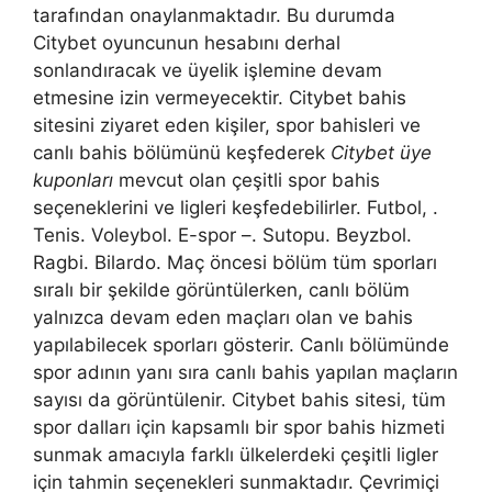
tarafından onaylanmaktadır. Bu durumda
Citybet oyuncunun hesabını derhal
sonlandıracak ve üyelik işlemine devam
etmesine izin vermeyecektir. Citybet bahis
sitesini ziyaret eden kişiler, spor bahisleri ve
canlı bahis bölümünü keşfederek
Citybet üye
kuponları
mevcut olan çeşitli spor bahis
seçeneklerini ve ligleri keşfedebilirler. Futbol, ​​.
Tenis. Voleybol. E-spor –. Sutopu. Beyzbol.
Ragbi. Bilardo. Maç öncesi bölüm tüm sporları
sıralı bir şekilde görüntülerken, canlı bölüm
yalnızca devam eden maçları olan ve bahis
yapılabilecek sporları gösterir. Canlı bölümünde
spor adının yanı sıra canlı bahis yapılan maçların
sayısı da görüntülenir. Citybet bahis sitesi, tüm
spor dalları için kapsamlı bir spor bahis hizmeti
sunmak amacıyla farklı ülkelerdeki çeşitli ligler
için tahmin seçenekleri sunmaktadır. Çevrimiçi