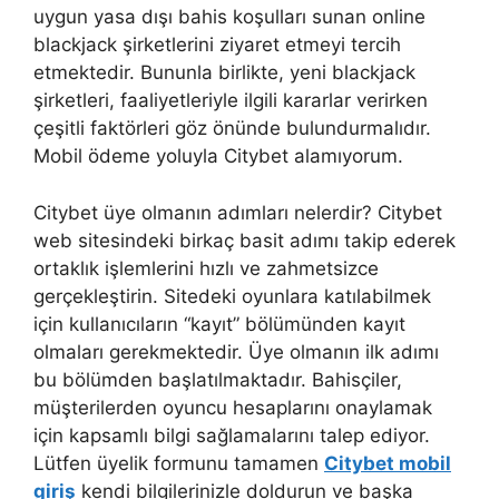
uygun yasa dışı bahis koşulları sunan online
blackjack şirketlerini ziyaret etmeyi tercih
etmektedir. Bununla birlikte, yeni blackjack
şirketleri, faaliyetleriyle ilgili kararlar verirken
çeşitli faktörleri göz önünde bulundurmalıdır.
Mobil ödeme yoluyla Citybet alamıyorum.
Citybet üye olmanın adımları nelerdir? Citybet
web sitesindeki birkaç basit adımı takip ederek
ortaklık işlemlerini hızlı ve zahmetsizce
gerçekleştirin. Sitedeki oyunlara katılabilmek
için kullanıcıların “kayıt” bölümünden kayıt
olmaları gerekmektedir. Üye olmanın ilk adımı
bu bölümden başlatılmaktadır. Bahisçiler,
müşterilerden oyuncu hesaplarını onaylamak
için kapsamlı bilgi sağlamalarını talep ediyor.
Lütfen üyelik formunu tamamen
Citybet mobil
giriş
kendi bilgilerinizle doldurun ve başka