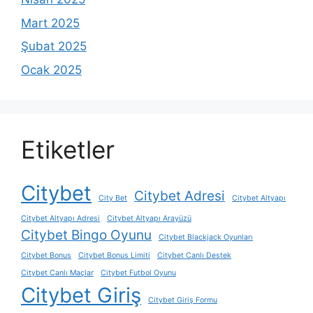
Mart 2025
Şubat 2025
Ocak 2025
Etiketler
Citybet
Citybet Adresi
City Bet
Citybet Altyapı
Citybet Altyapı Adresi
Citybet Altyapı Arayüzü
Citybet Bingo Oyunu
Citybet Blackjack Oyunları
Citybet Bonus
Citybet Bonus Limiti
Citybet Canlı Destek
Citybet Canlı Maçlar
Citybet Futbol Oyunu
Citybet Giriş
Citybet Giriş Formu