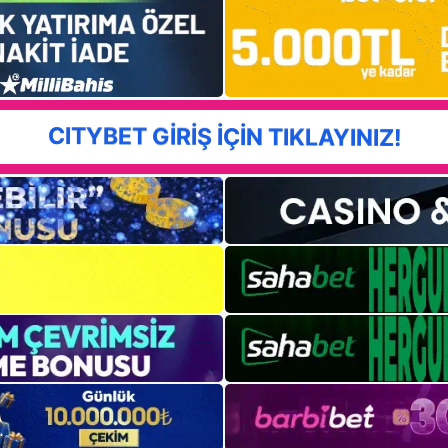
CITYBET GİRİŞ İÇİN TIKLAYINIZ!