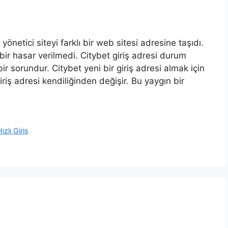
yönetici siteyi farklı bir web sitesi adresine taşıdı.
çbir hasar verilmedi. Citybet giriş adresi durum
 sorundur. Citybet yeni bir giriş adresi almak için
iriş adresi kendiliğinden değişir. Bu yaygın bir
ızlı Giriş