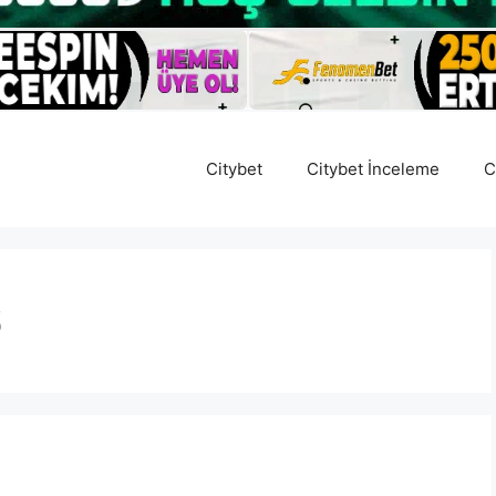
Citybet
Citybet İnceleme
C
6