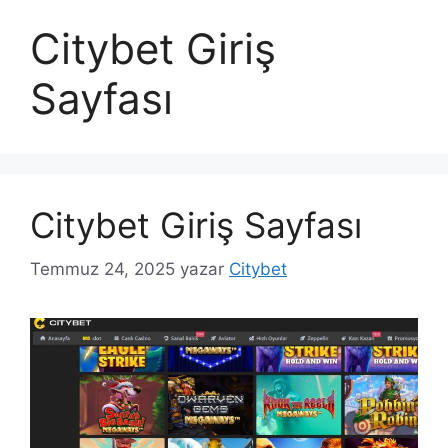
Citybet Giriş
Sayfası
Citybet Giriş Sayfası
Temmuz 24, 2025
yazar
Citybet