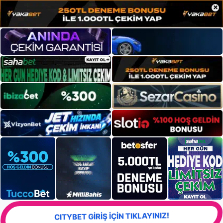
×
CITYBET GİRİŞ İÇİN TIKLAYINIZ!