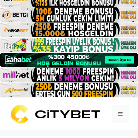
İçeriğe
atla
Menü