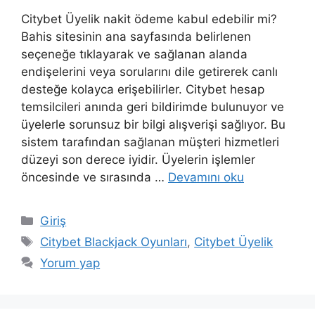
Citybet Üyelik nakit ödeme kabul edebilir mi?
Bahis sitesinin ana sayfasında belirlenen
seçeneğe tıklayarak ve sağlanan alanda
endişelerini veya sorularını dile getirerek canlı
desteğe kolayca erişebilirler. Citybet hesap
temsilcileri anında geri bildirimde bulunuyor ve
üyelerle sorunsuz bir bilgi alışverişi sağlıyor. Bu
sistem tarafından sağlanan müşteri hizmetleri
düzeyi son derece iyidir. Üyelerin işlemler
öncesinde ve sırasında …
Devamını oku
Kategoriler
Giriş
Etiketler
Citybet Blackjack Oyunları
,
Citybet Üyelik
Yorum yap