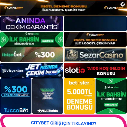
×
CITYBET GİRİŞ İÇİN TIKLAYINIZ!