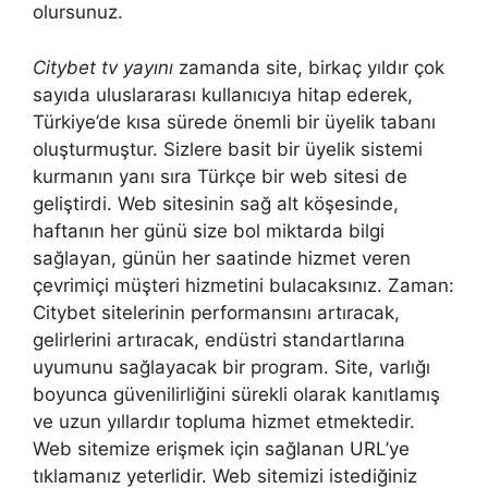
olursunuz.
Citybet tv yayını
zamanda site, birkaç yıldır çok
sayıda uluslararası kullanıcıya hitap ederek,
Türkiye’de kısa sürede önemli bir üyelik tabanı
oluşturmuştur. Sizlere basit bir üyelik sistemi
kurmanın yanı sıra Türkçe bir web sitesi de
geliştirdi. Web sitesinin sağ alt köşesinde,
haftanın her günü size bol miktarda bilgi
sağlayan, günün her saatinde hizmet veren
çevrimiçi müşteri hizmetini bulacaksınız. Zaman:
Citybet sitelerinin performansını artıracak,
gelirlerini artıracak, endüstri standartlarına
uyumunu sağlayacak bir program. Site, varlığı
boyunca güvenilirliğini sürekli olarak kanıtlamış
ve uzun yıllardır topluma hizmet etmektedir.
Web sitemize erişmek için sağlanan URL’ye
tıklamanız yeterlidir. Web sitemizi istediğiniz