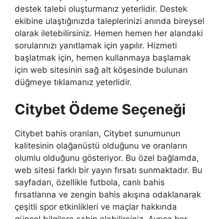
destek talebi oluşturmanız yeterlidir. Destek
ekibine ulaştığınızda taleplerinizi anında bireysel
olarak iletebilirsiniz. Hemen hemen her alandaki
sorularınızı yanıtlamak için yapılır. Hizmeti
başlatmak için, hemen kullanmaya başlamak
için web sitesinin sağ alt köşesinde bulunan
düğmeye tıklamanız yeterlidir.
Citybet Ödeme Seçeneği
Citybet bahis oranları, Citybet sunumunun
kalitesinin olağanüstü olduğunu ve oranların
olumlu olduğunu gösteriyor. Bu özel bağlamda,
web sitesi farklı bir yayın fırsatı sunmaktadır. Bu
sayfadan, özellikle futbola, canlı bahis
fırsatlarına ve zengin bahis akışına odaklanarak
çeşitli spor etkinlikleri ve maçlar hakkında
güncel bilgilere sahip olabilirsiniz. Ayrıca her