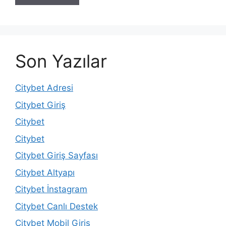
Son Yazılar
Citybet Adresi
Citybet Giriş
Citybet
Citybet
Citybet Giriş Sayfası
Citybet Altyapı
Citybet İnstagram
Citybet Canlı Destek
Citybet Mobil Giriş