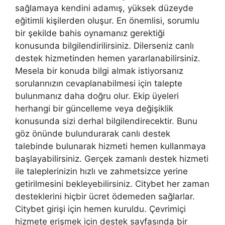
sağlamaya kendini adamış, yüksek düzeyde
eğitimli kişilerden oluşur. En önemlisi, sorumlu
bir şekilde bahis oynamanız gerektiği
konusunda bilgilendirilirsiniz. Dilerseniz canlı
destek hizmetinden hemen yararlanabilirsiniz.
Mesela bir konuda bilgi almak istiyorsanız
sorularınızın cevaplanabilmesi için talepte
bulunmanız daha doğru olur. Ekip üyeleri
herhangi bir güncelleme veya değişiklik
konusunda sizi derhal bilgilendirecektir. Bunu
göz önünde bulundurarak canlı destek
talebinde bulunarak hizmeti hemen kullanmaya
başlayabilirsiniz. Gerçek zamanlı destek hizmeti
ile taleplerinizin hızlı ve zahmetsizce yerine
getirilmesini bekleyebilirsiniz. Citybet her zaman
desteklerini hiçbir ücret ödemeden sağlarlar.
Citybet girişi için hemen kuruldu. Çevrimiçi
hizmete erişmek için destek sayfasında bir