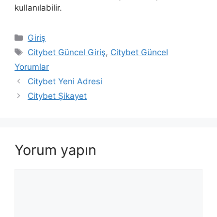
kullanılabilir.
Kategoriler
Giriş
Etiketler
Citybet Güncel Giriş
,
Citybet Güncel
Yorumlar
Citybet Yeni Adresi
Citybet Şikayet
Yorum yapın
Yorum