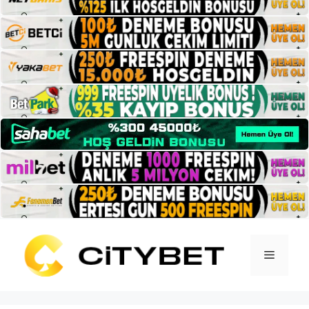
İçeriğe
atla
Menü