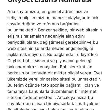
Ana sayfamızda, en güncel adresimizi ve
iletişim bilgilerimizi bulmanızı kolaylaştıran çok
sayıda düğme ve referans bağlantısı
bulunmaktadır. Benzer şekilde, bir web sitesinin
erişim sınırlamaları nedeniyle alan adını
periyodik olarak değiştirmesi gerekebilir ve bu
web sitesinin şu anda neden engellendiğini
açıklamak istiyoruz. Bu bağlamda Türkiye’deki
Citybet bahis sistemi ve piyasanın geleceği
hakkında biraz konuşalım. Bahislere katılan
herkesin bu konuda bir miktar bilgisi vardır. Evet
ülkemizde yerel bir casino sitesi bulunmaktadır.
Bu terim özünde toto spor ile bağlantılı olan ve
tamamıyla kanunlarla düzenlenen bir internet
sitesini ifade etmektedir. Ancak yalnızca bu
sayfalardan oluşan bir piyasada talimat yoktur.
Bu sitelerin yanı sıra halen faaliyette olan ve