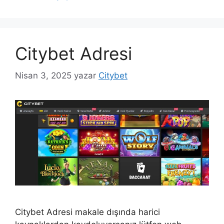
Citybet Adresi
Nisan 3, 2025
yazar
Citybet
Citybet Adresi makale dışında harici