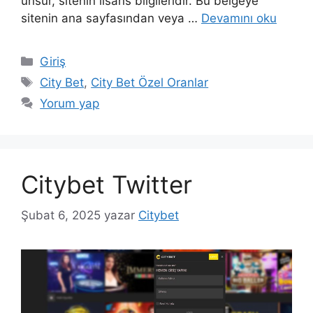
unsur, sitenin lisans bilgileridir. Bu belgeye
sitenin ana sayfasından veya …
Devamını oku
Kategoriler
Giriş
Etiketler
City Bet
,
City Bet Özel Oranlar
Yorum yap
Citybet Twitter
Şubat 6, 2025
yazar
Citybet