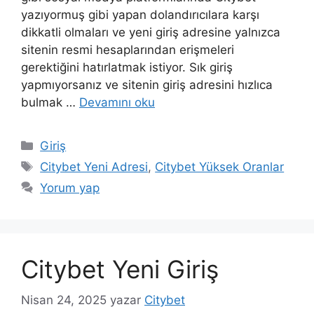
yazıyormuş gibi yapan dolandırıcılara karşı
dikkatli olmaları ve yeni giriş adresine yalnızca
sitenin resmi hesaplarından erişmeleri
gerektiğini hatırlatmak istiyor. Sık giriş
yapmıyorsanız ve sitenin giriş adresini hızlıca
bulmak …
Devamını oku
Kategoriler
Giriş
Etiketler
Citybet Yeni Adresi
,
Citybet Yüksek Oranlar
Yorum yap
Citybet Yeni Giriş
Nisan 24, 2025
yazar
Citybet