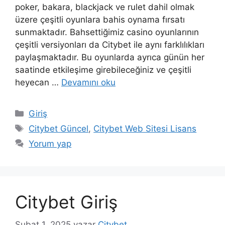
poker, bakara, blackjack ve rulet dahil olmak
üzere çeşitli oyunlara bahis oynama fırsatı
sunmaktadır. Bahsettiğimiz casino oyunlarının
çeşitli versiyonları da Citybet ile aynı farklılıkları
paylaşmaktadır. Bu oyunlarda ayrıca günün her
saatinde etkileşime girebileceğiniz ve çeşitli
heyecan …
Devamını oku
Kategoriler
Giriş
Etiketler
Citybet Güncel
,
Citybet Web Sitesi Lisans
Yorum yap
Citybet Giriş
Şubat 1, 2025
yazar
Citybet