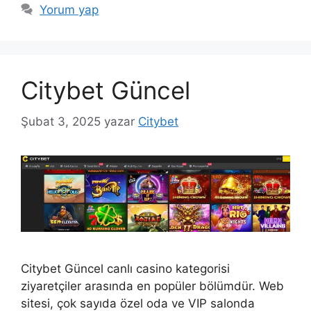
Yorum yap
Citybet Güncel
Şubat 3, 2025
yazar
Citybet
Citybet Güncel canlı casino kategorisi
ziyaretçiler arasında en popüler bölümdür. Web
sitesi, çok sayıda özel oda ve VIP salonda