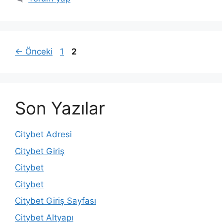
Sayfa
Sayfa
←
Önceki
1
2
Son Yazılar
Citybet Adresi
Citybet Giriş
Citybet
Citybet
Citybet Giriş Sayfası
Citybet Altyapı