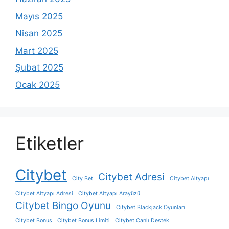
Mayıs 2025
Nisan 2025
Mart 2025
Şubat 2025
Ocak 2025
Etiketler
Citybet
Citybet Adresi
City Bet
Citybet Altyapı
Citybet Altyapı Adresi
Citybet Altyapı Arayüzü
Citybet Bingo Oyunu
Citybet Blackjack Oyunları
Citybet Bonus
Citybet Bonus Limiti
Citybet Canlı Destek